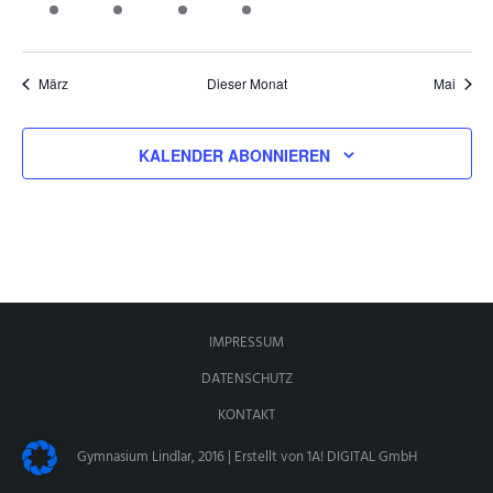
ANSPRECHPARTNER
März
Dieser Monat
Mai
KALENDER ABONNIEREN
IMPRESSUM
DATENSCHUTZ
KONTAKT
Gymnasium Lindlar, 2016 | Erstellt von
1A! DIGITAL GmbH