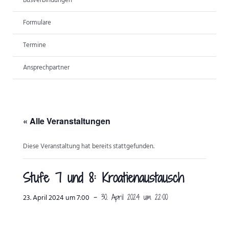
Busverbindungen
ANSPRECHPARTNER
Formulare
Termine
Ansprechpartner
« Alle Veranstaltungen
Diese Veranstaltung hat bereits stattgefunden.
Stufe 7 und 8: Kroatienaustausch
-
30. April 2024 um 22:00
23. April 2024 um 7:00