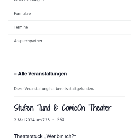
Busverbindungen
ANSPRECHPARTNER
Formulare
Termine
Ansprechpartner
« Alle Veranstaltungen
Diese Veranstaltung hat bereits stattgefunden.
Stufen 7und 8: ComicOn Theater
-
12:50
2. Mai 2024 um 7:35
Theaterstück „‚Wer bin ich?“