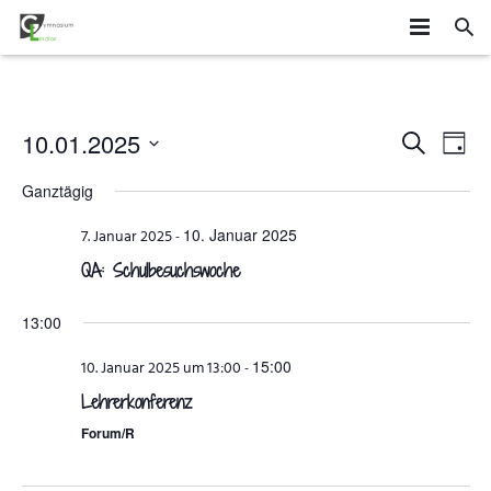
HOME
SCHÜLER
Veransta
Vera
10.01.2025
SUCHE
TAG
Ans
Datum
Suche
SCHULE
MITEINANDER GESTALTEN
Ganztägig
wählen.
Navi
und
ORGANISATION
AGS
DAS GYMLI
10. Januar 2025
7. Januar 2025
-
Ansichte
QA: Schulbesuchswoche
ELTERN
AUSTAUSCH UND FAHRTEN
FÄCHER
VERTRETUNGSPLAN
Navigatio
13:00
NEWS
WETTBEWERBE UND ZUSATZQUALIFIKATIONEN
STUFENINFO
ÜBERMITTAG
ELTERNMITWIRKUNG
15:00
10. Januar 2025 um 13:00
-
KONTAKT
EHEMALIGE
KONZEPTE
UNTERRICHTSZEITEN
GRUNDSCHÜLER
Lehrerkonferenz
FÖRDERUNG UND BERATUNG
BUSVERBINDUNGEN
FÖRDERVEREIN
Forum/R
FORMULARE