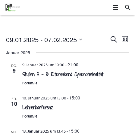
HOME
SCHÜLER
Veransta
Vera
09.01.2025
 - 
07.02.2025
SUCHE
LISTE
Ans
Datum
Suche
SCHULE
MITEINANDER GESTALTEN
Januar 2025
wählen.
Navi
und
ORGANISATION
AGS
DAS GYMLI
21:00
9. Januar 2025 um 19:00
-
DO.
9
Ansichte
Stufen 5 – 8: Elternabend Cyberkriminalität
ELTERN
AUSTAUSCH UND FAHRTEN
FÄCHER
VERTRETUNGSPLAN
Navigatio
Forum/R
NEWS
WETTBEWERBE UND ZUSATZQUALIFIKATIONEN
STUFENINFO
ÜBERMITTAG
ELTERNMITWIRKUNG
15:00
10. Januar 2025 um 13:00
-
FR.
10
KONTAKT
EHEMALIGE
KONZEPTE
UNTERRICHTSZEITEN
GRUNDSCHÜLER
Lehrerkonferenz
Forum/R
FÖRDERUNG UND BERATUNG
BUSVERBINDUNGEN
FÖRDERVEREIN
15:00
13. Januar 2025 um 13:45
-
FORMULARE
MO.