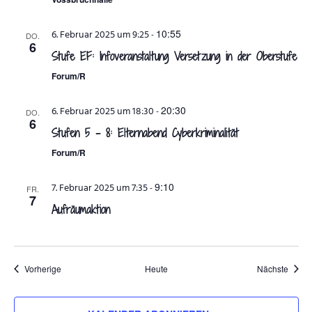
10:55
6. Februar 2025 um 9:25
-
DO.
6
Stufe EF: Infoveranstaltung Versetzung in der Oberstufe
Forum/R
20:30
6. Februar 2025 um 18:30
-
DO.
6
Stufen 5 – 8: Elternabend Cyberkriminalität
Forum/R
9:10
7. Februar 2025 um 7:35
-
FR.
7
Aufräumaktion
Veranstaltungen
Veran
Vorherige
Heute
Nächste