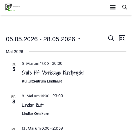
HOME
SCHÜLER
Veransta
Vera
05.05.2026
 - 
28.05.2026
SUCHE
LISTE
Ans
Datum
Suche
SCHULE
MITEINANDER GESTALTEN
Mai 2026
wählen.
Navi
und
ORGANISATION
AGS
DAS GYMLI
20:00
5 . Mai um 17:00
-
DI.
5
Ansichte
Stufe EF: Vernissage Kunstprojekt
ELTERN
AUSTAUSCH UND FAHRTEN
FÄCHER
VERTRETUNGSPLAN
Navigatio
Kulturzentrum Lindlar/R
NEWS
WETTBEWERBE UND ZUSATZQUALIFIKATIONEN
STUFENINFO
ÜBERMITTAG
ELTERNMITWIRKUNG
23:00
8 . Mai um 16:00
-
FR.
8
KONTAKT
EHEMALIGE
KONZEPTE
UNTERRICHTSZEITEN
GRUNDSCHÜLER
Lindlar läuft
Lindlar Ortskern
FÖRDERUNG UND BERATUNG
BUSVERBINDUNGEN
FÖRDERVEREIN
23:59
13 . Mai um 0:00
-
FORMULARE
MI.