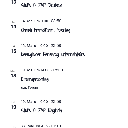
13
Stufe 10: ZAP Deutsch
ANSPRECHPARTNER
23:59
14 . Mai um 0:00
-
DO.
14
Christi Himmelfahrt, Feiertag
23:59
15 . Mai um 0:00
-
FR.
15
beweglicher Ferientag, unterrichtsfrei
18:00
18 . Mai um 14:00
-
MO.
18
Elternsprechtag
u.a. Forum
23:59
19 . Mai um 0:00
-
DI.
19
Stufe 10: ZAP Englisch
10:10
22 . Mai um 9:25
-
FR.