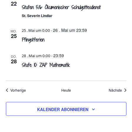
22
Stufen 5/6: Ökumenischer Schulgottesdienst
St. Severin Lindlar
26 . Mai um 23:59
25 . Mai um 0:00
-
MO.
25
Pfingstferien
23:59
28 . Mai um 0:00
-
DO.
28
Stufe 10: ZAP Mathematik
Veranstaltungen
Veran
Vorherige
Heute
Nächste
KALENDER ABONNIEREN