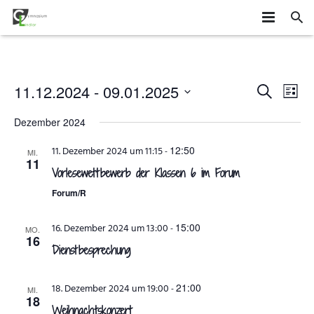
HOME
SCHÜLER
Veransta
Vera
11.12.2024
 - 
09.01.2025
SUCHE
LISTE
Ans
Datum
Suche
SCHULE
MITEINANDER GESTALTEN
Dezember 2024
wählen.
Navi
und
ORGANISATION
AGS
DAS GYMLI
12:50
11. Dezember 2024 um 11:15
-
MI.
11
Ansichte
Vorlesewettbewerb der Klassen 6 im Forum
ELTERN
AUSTAUSCH UND FAHRTEN
FÄCHER
VERTRETUNGSPLAN
Navigatio
Forum/R
NEWS
WETTBEWERBE UND ZUSATZQUALIFIKATIONEN
STUFENINFO
ÜBERMITTAG
ELTERNMITWIRKUNG
15:00
16. Dezember 2024 um 13:00
-
MO.
16
KONTAKT
EHEMALIGE
KONZEPTE
UNTERRICHTSZEITEN
GRUNDSCHÜLER
Dienstbesprechung
FÖRDERUNG UND BERATUNG
BUSVERBINDUNGEN
FÖRDERVEREIN
21:00
18. Dezember 2024 um 19:00
-
MI.
18
FORMULARE
Weihnachtskonzert