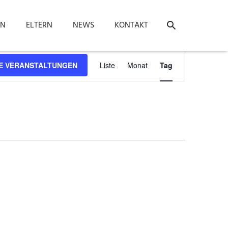
ON
ELTERN
NEWS
KONTAKT
Veranstaltung
E VERANSTALTUNGEN
Liste
Monat
Tag
Ansichten-
Navigation