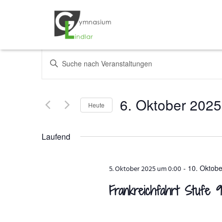
Veranstaltungen
Bitte
Schlüsselwort
Suche
eingeben.
Suche
und
6. Oktober 2025
Heute
nach
Veranstaltungen
Datum
Ansichten,
Schlüsselwort.
wählen.
Laufend
Navigation
-
10. Oktob
5. Oktober 2025 um 0:00
Frankreichfahrt Stufe 9