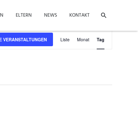
ON
ELTERN
NEWS
KONTAKT
Veranstaltung
E VERANSTALTUNGEN
Liste
Monat
Tag
Ansichten-
Navigation