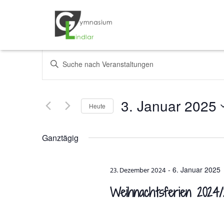
Veranstaltungen
Bitte
Schlüsselwort
Suche
eingeben.
Suche
und
3. Januar 2025
Heute
nach
Veranstaltungen
Datum
Ansichten,
Schlüsselwort.
wählen.
Ganztägig
Navigation
-
6. Januar 2025
23. Dezember 2024
Weihnachtsferien 2024/