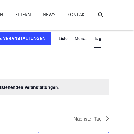
ON
ELTERN
NEWS
KONTAKT
Veranstaltung
E VERANSTALTUNGEN
Liste
Monat
Tag
Ansichten-
Navigation
rstehenden Veranstaltungen
.
Nächster Tag