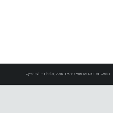
Gymnasium Lindlar, 2016 | Erstellt von
1A! DIGITAL GmbH