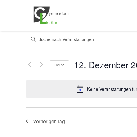
Veranstaltungen
Bitte
Schlüsselwort
Suche
eingeben.
Suche
und
12. Dezember 2
Heute
nach
Veranstaltungen
Datum
Ansichten,
Schlüsselwort.
wählen.
Keine Veranstaltungen fü
Navigation
Vorheriger Tag