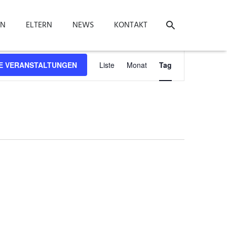
ON
ELTERN
NEWS
KONTAKT
Veranstaltung
E VERANSTALTUNGEN
Liste
Monat
Tag
Ansichten-
Navigation