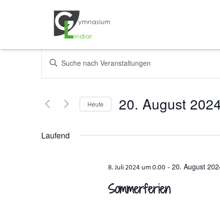
Veranstaltungen
Bitte
Schlüsselwort
Suche
eingeben.
Suche
und
20. August 202
Heute
nach
Veranstaltungen
Datum
Ansichten,
Schlüsselwort.
wählen.
Laufend
Navigation
-
20. August 202
8. Juli 2024 um 0:00
Sommerferien