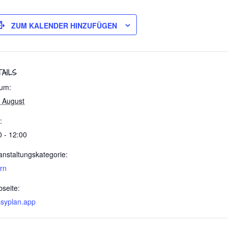
ZUM KALENDER HINZUFÜGEN
TAILS
um:
. August
:
0 - 12:00
anstaltungskategorie:
ern
seite:
ssyplan.app