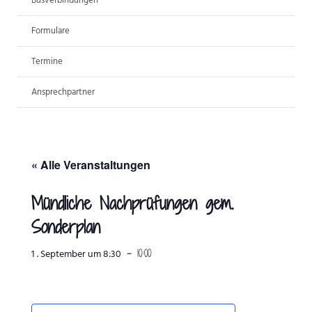
Busverbindungen
ANSPRECHPARTNER
Formulare
Termine
Ansprechpartner
« Alle Veranstaltungen
Mündliche Nachprüfungen gem.
Sonderplan
-
10:00
1 . September um 8:30