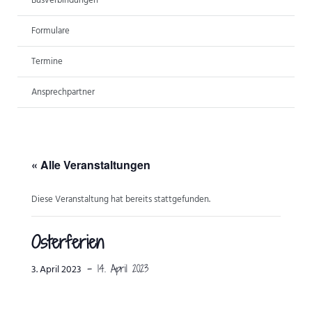
Busverbindungen
ANSPRECHPARTNER
Formulare
Termine
Ansprechpartner
« Alle Veranstaltungen
Diese Veranstaltung hat bereits stattgefunden.
Osterferien
-
14. April 2023
3. April 2023