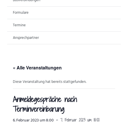
Busverbindungen
ANSPRECHPARTNER
Formulare
Termine
Ansprechpartner
« Alle Veranstaltungen
Diese Veranstaltung hat bereits stattgefunden.
Anmeldegespräche nach
Terminvereinbarung
-
7. Februar 2023 um 18:00
6. Februar 2023 um 8:00