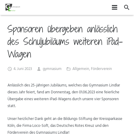
HOME
Sponsoren übergeben anlässlich
SCHÜLER
des Schuljubiläums weiteren iPad-
SCHULE
MITEINANDER GESTALTEN
Wagen
ORGANISATION
AGS
DAS GYMLI
4. Juni 2023
gymnasium
Allgemein
,
Förderverein
ELTERN
AUSTAUSCH UND FAHRTEN
FÄCHER
VERTRETUNGSPLAN
Anlässlich des 25-jährigen Jubiläums, welches das Gymnasium Lindlar
NEWS
WETTBEWERBE UND ZUSATZQUALIFIKATIONEN
STUFENINFO
ÜBERMITTAG
ELTERNMITWIRKUNG
dieses Jahr feiert, fand am Donnerstag, den 01.06.2023 eine feierliche
Übergabe eines weiteren iPad-Wagens durch unsere vier Sponsoren
KONTAKT
EHEMALIGE
KONZEPTE
UNTERRICHTSZEITEN
GRUNDSCHÜLER
statt.
FÖRDERUNG UND BERATUNG
BUSVERBINDUNGEN
FÖRDERVEREIN
Unser herzlicher Dank geht an die Bildungs-Stiftung der Kreissparkasse
Köln, die Firma Loco-Soft, das Deutsches Rotes Kreuz und den
FORMULARE
Förderverein des Gymnasiums Lindlar!