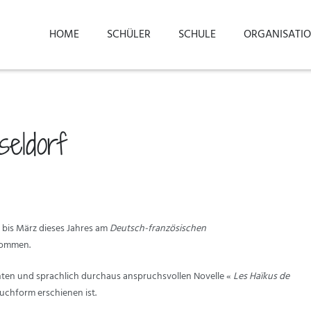
HOME
SCHÜLER
SCHULE
ORGANISATI
seldorf
 bis März dieses Jahres am
Deutsch-französischen
nommen.
hten und sprachlich durchaus anspruchsvollen Novelle «
Les Haïkus de
Buchform erschienen ist.