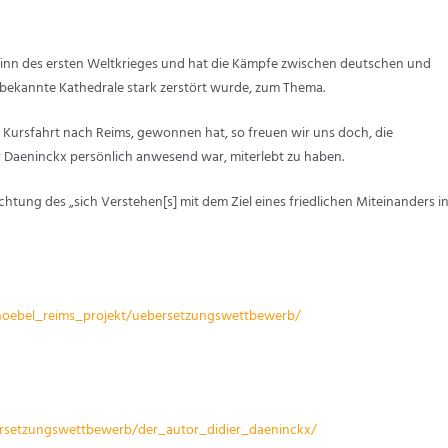
eginn des ersten Weltkrieges und hat die Kämpfe zwischen deutschen und
 bekannte Kathedrale stark zerstört wurde, zum Thema.
 Kursfahrt nach Reims, gewonnen hat, so freuen wir uns doch, die
er Daeninckx persönlich anwesend war, miterlebt zu haben.
chtung des „sich Verstehen[s] mit dem Ziel eines friedlichen Miteinanders i
knoebel_reims_projekt/uebersetzungswettbewerb/
ersetzungswettbewerb/der_autor_didier_daeninckx/