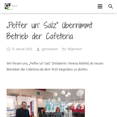
HOME
„Peffer un‘ Salz“ übernimmt
SCHÜLER
Betrieb der Cafeteria
SCHULE
MITEINANDER GESTALTEN
21. Januar 2022
gymnasium
Allgemein
ORGANISATION
AGS
DAS GYMLI
Wir freuen uns, „Peffer un‘ Salz“ (Inhaberin: Verena Möhle) als neuen
ELTERN
AUSTAUSCH UND FAHRTEN
FÄCHER
VERTRETUNGSPLAN
Betreiber der Cafeteria ab dem 10.01. begrüßen zu dürfen.
NEWS
WETTBEWERBE UND ZUSATZQUALIFIKATIONEN
STUFENINFO
ÜBERMITTAG
ELTERNMITWIRKUNG
KONTAKT
EHEMALIGE
KONZEPTE
UNTERRICHTSZEITEN
GRUNDSCHÜLER
FÖRDERUNG UND BERATUNG
BUSVERBINDUNGEN
FÖRDERVEREIN
FORMULARE