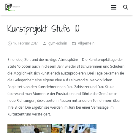
HOME
Kunstprojekt Stufe 10
SCHÜLER
17. Februar 2017
gym-admin
Allgemein
SCHULE
MITEINANDER GESTALTEN
Eine Idee, Zeit und die richtige Atmosphäre – Die Kunstprojekttage der
ORGANISATION
AGS
DAS GYMLI
Stufe 10 boten auch in diesem Jahr wieder 31 Schülerinnen und Schülern
die Möglichkeit sich künstlerisch auszuprobieren. Drei Tage bekamen sie
ELTERN
AUSTAUSCH UND FAHRTEN
FÄCHER
VERTRETUNGSPLAN
die Gelegenheit eine eigene Idee auf Leinwand zu verwirklichen.
Begleitet von den Kunstlehrerinnen Frau Zabisczer und Frau Stuke
NEWS
WETTBEWERBE UND ZUSATZQUALIFIKATIONEN
STUFENINFO
ÜBERMITTAG
ELTERNMITWIRKUNG
überwand man Momente der Frustration und führte die Gemälde in
neue Richtungen, diskutierte in Pausen mit anderen Teinehmern über
KONTAKT
EHEMALIGE
KONZEPTE
UNTERRICHTSZEITEN
GRUNDSCHÜLER
ihre Bilder. Die Ergebnisse werden im Juni bei einer Vernissage im
Kulturzentrum versteigert.
FÖRDERUNG UND BERATUNG
BUSVERBINDUNGEN
FÖRDERVEREIN
FORMULARE