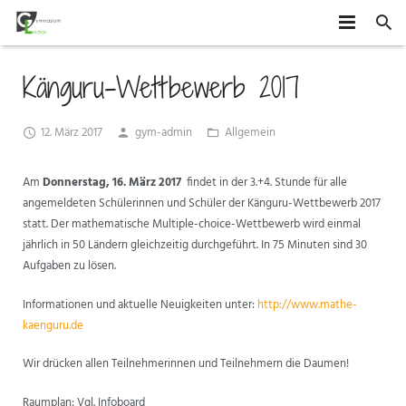
HOME
Känguru-Wettbewerb 2017
SCHÜLER
12. März 2017
gym-admin
Allgemein
SCHULE
MITEINANDER GESTALTEN
Am
Donnerstag, 16. März 2017
findet in der 3.+4. Stunde für alle
ORGANISATION
AGS
DAS GYMLI
angemeldeten Schülerinnen und Schüler der Känguru-Wettbewerb 2017
statt. Der mathematische Multiple-choice-Wettbewerb wird einmal
ELTERN
AUSTAUSCH UND FAHRTEN
FÄCHER
VERTRETUNGSPLAN
jährlich in 50 Ländern gleichzeitig durchgeführt. In 75 Minuten sind 30
Aufgaben zu lösen.
NEWS
WETTBEWERBE UND ZUSATZQUALIFIKATIONEN
STUFENINFO
ÜBERMITTAG
ELTERNMITWIRKUNG
Informationen und aktuelle Neuigkeiten unter:
http://www.mathe-
KONTAKT
EHEMALIGE
KONZEPTE
UNTERRICHTSZEITEN
GRUNDSCHÜLER
kaenguru.de
FÖRDERUNG UND BERATUNG
BUSVERBINDUNGEN
FÖRDERVEREIN
Wir drücken allen Teilnehmerinnen und Teilnehmern die Daumen!
FORMULARE
Raumplan: Vgl. Infoboard