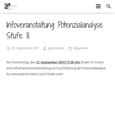
HOME
Infoveranstaltung Potenzialanalyse
SCHÜLER
Stufe 8
SCHULE
MITEINANDER GESTALTEN
20. September 2017
gymnasium
Allgemein
ORGANISATION
AGS
DAS GYMLI
Am Donnerstag, den
21. September 2017/ 17.30 Uhr
findet im Forum
ELTERN
AUSTAUSCH UND FAHRTEN
FÄCHER
VERTRETUNGSPLAN
eine Informationsveranstaltung zur Durchführung der Potenzialanalyse
für interessierte Eltern und Schüler statt.
NEWS
WETTBEWERBE UND ZUSATZQUALIFIKATIONEN
STUFENINFO
ÜBERMITTAG
ELTERNMITWIRKUNG
KONTAKT
EHEMALIGE
KONZEPTE
UNTERRICHTSZEITEN
GRUNDSCHÜLER
FÖRDERUNG UND BERATUNG
BUSVERBINDUNGEN
FÖRDERVEREIN
FORMULARE