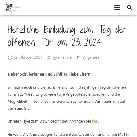
HOME
Herzliche Einladung zum Tag der
SCHÜLER
offenen Tür am 23.11.2024
SCHULE
MITEINANDER GESTALTEN
29. Oktober 2024
gymnasium
Allgemein
ORGANISATION
AGS
DAS GYMLI
Lieber Schülerinnen und Schüler, liebe Eltern,
ELTERN
AUSTAUSCH UND FAHRTEN
FÄCHER
VERTRETUNGSPLAN
wir laden euch und Sie recht herzlich zum diesjährigen Tag der offenen
NEWS
WETTBEWERBE UND ZUSATZQUALIFIKATIONEN
STUFENINFO
ÜBERMITTAG
ELTERNMITWIRKUNG
Tür am 23.11. ein. Es gibt viele tolle Angebote zu entdecken und die
Möglichkeit, miteinander ins Gespräch zu kommen! Wir freuen uns auf
KONTAKT
EHEMALIGE
KONZEPTE
UNTERRICHTSZEITEN
GRUNDSCHÜLER
euch und Sie!
FÖRDERUNG UND BERATUNG
BUSVERBINDUNGEN
FÖRDERVEREIN
Unseren Flyer zum Download findet ihr/finden Sie
hier
.
FORMULARE
Hinweis: Die Anmeldungen für die Entdeckerstunden sind nur per Mail (s.