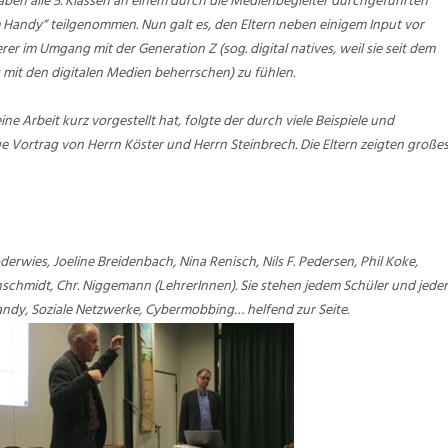
ben alle 5. Klassen an einem durch die Medienbegleiter durchgeführten
andy“ teilgenommen. Nun galt es, den Eltern neben einigem Input vor
erer im Umgang mit der Generation Z (sog.
digital natives
, weil sie seit dem
mit den digitalen Medien beherrschen) zu fühlen.
 Arbeit kurz vorgestellt hat, folgte der durch viele Beispiele und
ge Vortrag von Herrn Köster und Herrn Steinbrech. Die Eltern zeigten große
rwies, Joeline Breidenbach, Nina Renisch, Nils F. Pedersen, Phil Koke,
senschmidt, Chr. Niggemann (LehrerInnen). Sie stehen jedem Schüler und jeder
ndy, Soziale Netzwerke, Cybermobbing… helfend zur Seite.