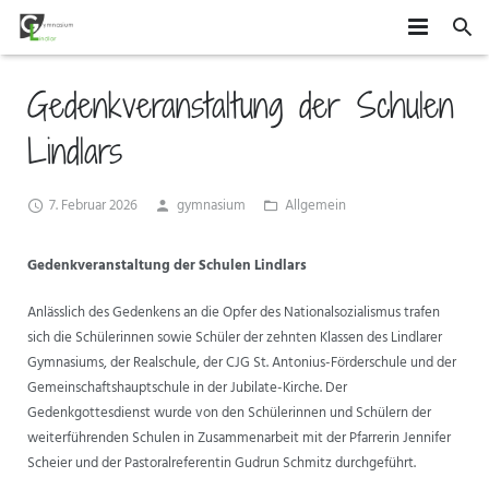
HOME
Gedenkveranstaltung der Schulen
SCHÜLER
Lindlars
SCHULE
MITEINANDER GESTALTEN
7. Februar 2026
gymnasium
Allgemein
ORGANISATION
AGS
DAS GYMLI
Gedenkveranstaltung der Schulen Lindlars
ELTERN
AUSTAUSCH UND FAHRTEN
FÄCHER
VERTRETUNGSPLAN
Anlässlich des Gedenkens an die Opfer des Nationalsozialismus trafen
NEWS
WETTBEWERBE UND ZUSATZQUALIFIKATIONEN
STUFENINFO
ÜBERMITTAG
ELTERNMITWIRKUNG
sich die Schülerinnen sowie Schüler der zehnten Klassen des Lindlarer
Gymnasiums, der Realschule, der CJG St. Antonius-Förderschule und der
KONTAKT
EHEMALIGE
KONZEPTE
UNTERRICHTSZEITEN
GRUNDSCHÜLER
Gemeinschaftshauptschule in der Jubilate-Kirche. Der
Gedenkgottesdienst wurde von den Schülerinnen und Schülern der
FÖRDERUNG UND BERATUNG
BUSVERBINDUNGEN
FÖRDERVEREIN
weiterführenden Schulen in Zusammenarbeit mit der Pfarrerin Jennifer
Scheier und der Pastoralreferentin Gudrun Schmitz durchgeführt.
FORMULARE