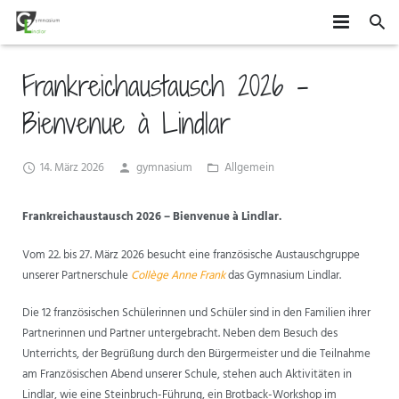
HOME
Frankreichaustausch 2026 –
SCHÜLER
Bienvenue à Lindlar
SCHULE
MITEINANDER GESTALTEN
14. März 2026
gymnasium
Allgemein
ORGANISATION
AGS
DAS GYMLI
Frankreichaustausch 2026 –
Bienvenue à Lindlar.
ELTERN
AUSTAUSCH UND FAHRTEN
FÄCHER
VERTRETUNGSPLAN
Vom 22. bis 27. März 2026 besucht eine französische Austauschgruppe
NEWS
WETTBEWERBE UND ZUSATZQUALIFIKATIONEN
STUFENINFO
ÜBERMITTAG
ELTERNMITWIRKUNG
unserer Partnerschule
Collège Anne Frank
das Gymnasium Lindlar.
KONTAKT
EHEMALIGE
KONZEPTE
UNTERRICHTSZEITEN
GRUNDSCHÜLER
Die 12 französischen Schülerinnen und Schüler sind in den Familien ihrer
Partnerinnen und Partner untergebracht. Neben dem Besuch des
FÖRDERUNG UND BERATUNG
BUSVERBINDUNGEN
FÖRDERVEREIN
Unterrichts, der Begrüßung durch den Bürgermeister und die Teilnahme
am Französischen Abend unserer Schule, stehen auch Aktivitäten in
FORMULARE
Lindlar, wie eine Steinbruch-Führung, ein Brotback-Workshop im