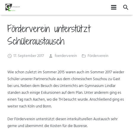
HOME
Förderverein unterstützt
SCHÜLER
Schüleraustausch
SCHULE
MITEINANDER GESTALTEN
17. September 2017
foerderverein
Förderverein
ORGANISATION
AGS
DAS GYMLI
Wie schon zuletzt im Sommer 2015 waren auch im Sommer 2017 wieder
ELTERN
AUSTAUSCH UND FAHRTEN
FÄCHER
VERTRETUNGSPLAN
Schüler unserer Partnerschule aus dem chinesischen Souzhou zu Gast
bei uns. Neben dem Besuch des Unterrichts am Gymnasium Lindlar
NEWS
WETTBEWERBE UND ZUSATZQUALIFIKATIONEN
STUFENINFO
ÜBERMITTAG
ELTERNMITWIRKUNG
standen auch einige Exkursionen auf dem Plan. Unter anderem ging es
einen Tag nach Aachen, wo die TH besucht wurde. Anschließend ging es
KONTAKT
EHEMALIGE
KONZEPTE
UNTERRICHTSZEITEN
GRUNDSCHÜLER
weiter nach Köln und Bonn.
FÖRDERUNG UND BERATUNG
BUSVERBINDUNGEN
FÖRDERVEREIN
Der Förderverein unterstützt diesen interkulturellen Austausch sehr
gerne und übernimmt die Kosten für die Busreise.
FORMULARE