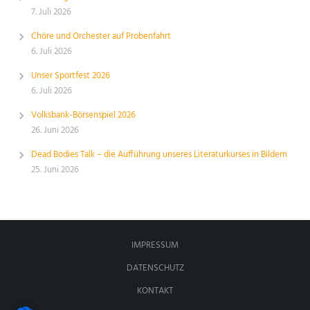
7. Juli 2026
Chöre und Orchester auf Probenfahrt
6. Juli 2026
Unser Sportfest 2026
6. Juli 2026
Volksbank-Börsenspiel 2026
26. Juni 2026
Dead Bodies Talk – die Aufführung unseres Literaturkurses in Bildern
25. Juni 2026
IMPRESSUM
DATENSCHUTZ
KONTAKT