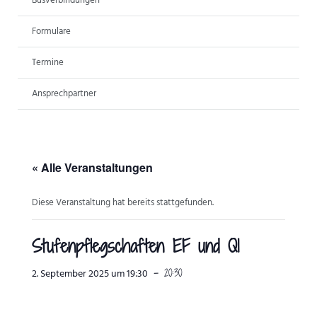
Busverbindungen
ANSPRECHPARTNER
Formulare
Termine
Ansprechpartner
« Alle Veranstaltungen
Diese Veranstaltung hat bereits stattgefunden.
Stufenpflegschaften EF und Q1
-
20:30
2. September 2025 um 19:30