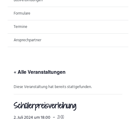
Busverbindungen
ANSPRECHPARTNER
Formulare
Termine
Ansprechpartner
« Alle Veranstaltungen
Diese Veranstaltung hat bereits stattgefunden.
Schülerpreisverleihung
-
21:00
2. Juli 2024 um 18:00