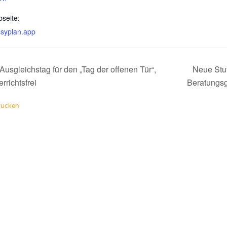
seite:
ssyplan.app
Ausgleichstag für den „Tag der offenen Tür“,
Neue Stu
errichtsfrei
Beratungs
drucken