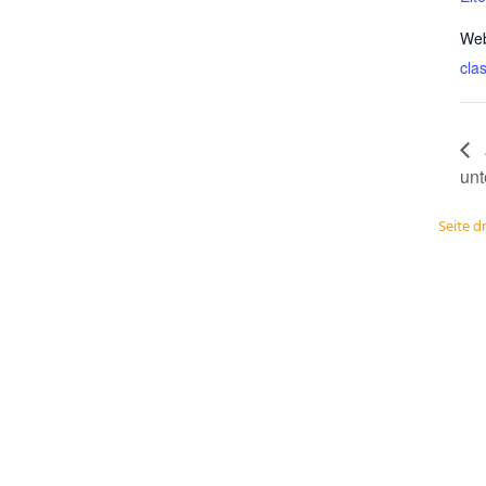
Web
cla
unt
Seite 