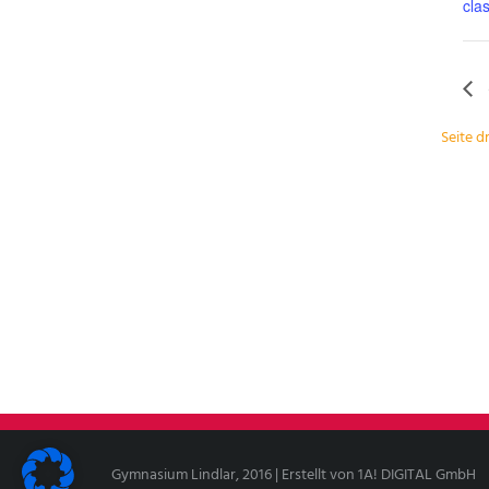
cla
Seite 
Gymnasium Lindlar, 2016 | Erstellt von
1A! DIGITAL GmbH