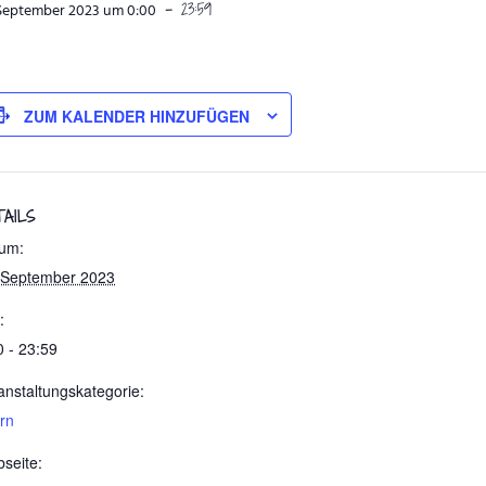
-
23:59
 September 2023 um 0:00
ZUM KALENDER HINZUFÜGEN
TAILS
um:
 September 2023
:
0 - 23:59
anstaltungskategorie:
ern
seite: