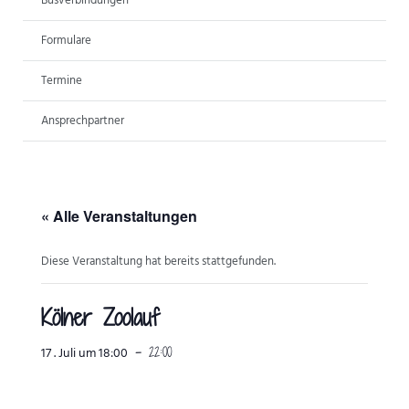
Busverbindungen
ANSPRECHPARTNER
Formulare
Termine
Ansprechpartner
« Alle Veranstaltungen
Diese Veranstaltung hat bereits stattgefunden.
Kölner Zoolauf
-
22:00
17 . Juli um 18:00