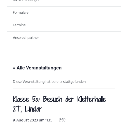
Busverbindungen
ANSPRECHPARTNER
Formulare
Termine
Ansprechpartner
« Alle Veranstaltungen
Diese Veranstaltung hat bereits stattgefunden.
Klasse 5a: Besuch der Kletterhalle
2T, Lindlar
-
12:50
9. August 2023 um 11:15