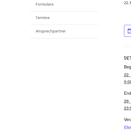
22.
Formulare
Termine
Ansprechpartner
DE
Beg
22.
0:0
End
29.
23:
Ver
Elt