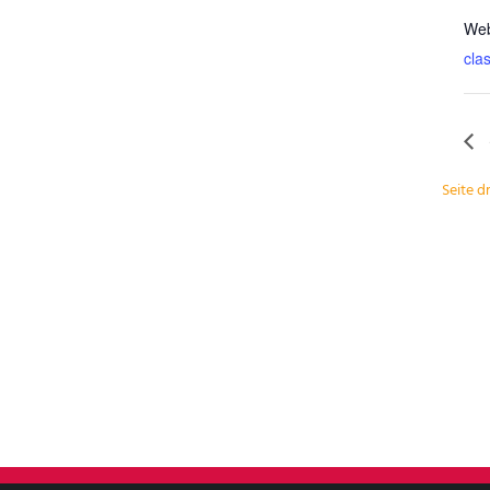
Web
cla
Seite 