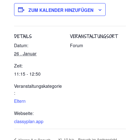
ZUM KALENDER HINZUFÜGEN
DETAILS
VERANSTALTUNGSORT
Datum:
Forum
26 . Januar
Zeit:
11:15 - 12:50
Veranstaltungskategorie
:
Eltern
Webseite:
classyplan.app
Kl. 10 b/c – Besuch im Amtsgericht
Klasse 8 c: Besuch