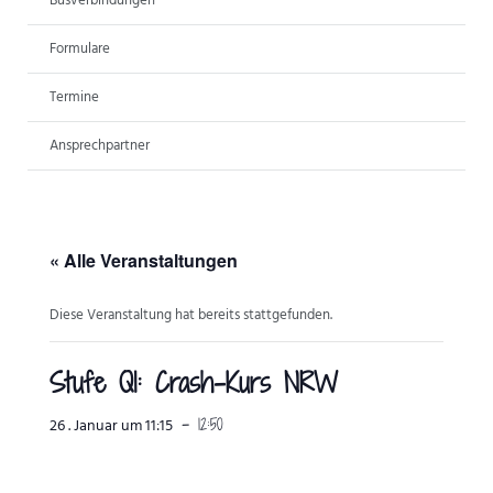
Busverbindungen
ANSPRECHPARTNER
Formulare
Termine
Ansprechpartner
« Alle Veranstaltungen
Diese Veranstaltung hat bereits stattgefunden.
Stufe Q1: Crash-Kurs NRW
-
12:50
26 . Januar um 11:15