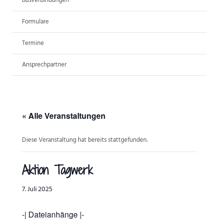
Busverbindungen
ANSPRECHPARTNER
Formulare
Termine
Ansprechpartner
« Alle Veranstaltungen
Diese Veranstaltung hat bereits stattgefunden.
Aktion Tagwerk
7. Juli 2025
-| Dateianhänge |-