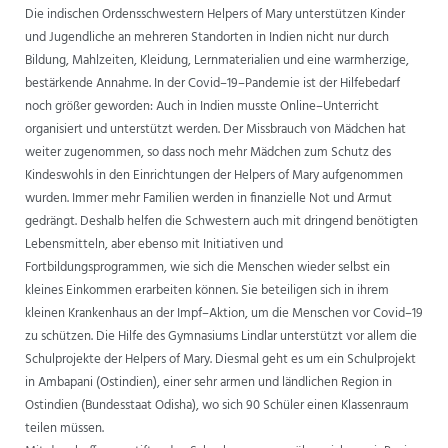
Die indischen Ordensschwestern
Helpers of Mary
unterstützen Kinder
und Jugendliche
an
mehreren Standorten in Indien
nicht nur durch
Bildung, Mahlzeiten, Kleidung, Lernmateria
lien und
eine warmherzige,
bestärkende Annahme.
In der
Covid
–
19
–
Pandemie ist der Hilfebedarf
noch größer geworden: Auch in Indien musste
Online
–
Unterricht
organisiert und unterstützt werden. Der Missbrauch von Mädchen hat
weiter
zugenommen, so dass noch m
ehr Mädchen zum Schutz des
Kindeswohls in den Einrichtungen
der Helpers of Mary aufgenommen
wurden. Immer mehr Familien werden in finanzielle Not
und
Armut
gedrängt. Deshalb
helfen die Schwestern auch mit dringend benötigten
Lebensmitteln, aber
ebenso mit
Initiativen und
Fortbildungsprogrammen, wie sich die Menschen wieder selbst ein
kleines Einkommen erarbeiten können.
Sie beteiligen sich in ihrem
kleinen Krankenhaus an der
Impf
–
Aktion, um die Menschen vor Covid
–
19
zu schützen.
Die Hilfe des Gymnasiums Li
ndlar unterstützt vor allem die
Schulprojekte der Helpers of Mary.
Diesmal geht es um ein
Schulprojekt
in Ambapani
(Ostindien),
einer sehr armen und ländlichen
Region in
Ostindien (Bundesstaat Odisha), wo sich 90 Schüler einen Klassenraum
teilen müssen.