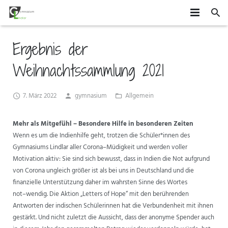
HOME
Ergebnis der
SCHÜLER
Weihnachtssammlung 2021
SCHULE
MITEINANDER GESTALTEN
7. März 2022
gymnasium
Allgemein
ORGANISATION
AGS
DAS GYMLI
Mehr als Mitgefühl
–
Besondere Hilfe in besonderen Zeiten
ELTERN
AUSTAUSCH UND FAHRTEN
FÄCHER
VERTRETUNGSPLAN
Wenn es um die
Indienhilfe
geht, trotzen die Schüler*innen
des
Gymnasiums Lindlar
aller Corona
–
Müdigkeit und werden voller
NEWS
WETTBEWERBE UND ZUSATZQUALIFIKATIONEN
STUFENINFO
ÜBERMITTAG
ELTERNMITWIRKUNG
Motivation aktiv: Sie sind sich bewusst, dass in Indien die Not
aufgrund
von
Corona
ungleich
größer
ist
als
bei
uns
in
Deutschland
und
die
KONTAKT
EHEMALIGE
KONZEPTE
UNTERRICHTSZEITEN
GRUNDSCHÜLER
finanzielle
Unterstützung daher im wahrsten Sinne des Wortes
not
–
wendig
.
Die
Aktion „Letters of Hope“
mit den berührenden
FÖRDERUNG UND BERATUNG
BUSVERBINDUNGEN
FÖRDERVEREIN
Antworten der indischen Schülerinnen hat die
Verbundenheit mit
ihn
en
ge
stärkt. Und nicht zuletzt die Aussicht, dass der
anonyme Spender
auch
FORMULARE