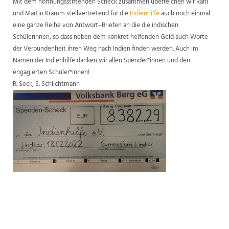
Mit
dem
hoffnungsstiftenden
Scheck
zusammen
überreichen
wir
Rani
und
Martin
Kramm
stellvertretend für die
Indienhilfe
auch noch einmal
eine ganze Reihe von Antwort
–
Briefen an die
die
indischen
Schülerinnen,
so
dass
neben
dem
konkret
helfenden
Geld
auch
Wor
te
der
Verbundenheit ihren Weg nach Indien finden werden.
Auch
im
Namen
der
Indienhilfe
danken
wir
allen
Spender*innen
und
den
engagierten
Schüler*innen!
R. Seck,
S. Schlichtmann