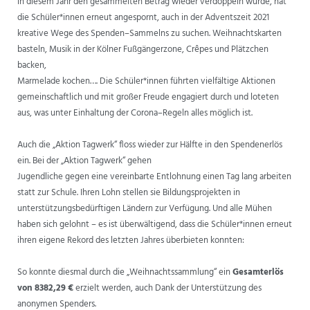
in diesem Jahr den gesammelten Betrag wieder verdoppeln würde, hat
die Schüler*innen
erneut angespornt, auch in der Adventszeit 2021
ANSPRECHPARTNER
kreative Wege des Spenden
–
Sammelns zu
suchen.
Weihnachtskarten
basteln, Musik in der Kölner Fußgängerzone,
Crêpes
und Plätzchen
backen,
Marmelade kochen…. Die Schüler*innen führten vielfältige Aktionen
gemeinschaftlich und mit
großer
Freude engagiert durch und loteten
aus, was unter Einhaltung der Cor
ona
–
Regeln alles
möglich ist.
Auch die „
Aktion Tagwerk
“ floss
wieder zur Hälfte in den Spendenerlös
ein. Bei der „Aktion Tagwerk“ gehen
Jugendliche gegen eine vereinbarte Entlohnung einen Tag lang arbeiten
statt zur Schule. Ihren
Lohn stellen sie Bildungsprojekten i
n
unterstützungsbedürftigen Ländern zur Verfügung.
Und alle Mühen
haben sich gelohnt
–
es ist überwältigend, dass die Schüler*innen erneut
ihren
eigene Rekord des letzten Jahres überbieten konnten:
So konnte diesmal durch die „Weihnachtssammlung“
ein
Gesamterlös
von
83
82,29
€
erzielt
werden, auch Dank der Unterstützung des
anonymen Spenders
.