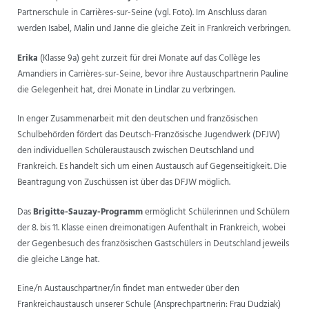
Partnerschule in Carrières-sur-Seine (vgl. Foto). Im Anschluss daran
ANSPRECHPARTNER
werden Isabel, Malin und Janne die gleiche Zeit in Frankreich verbringen.
Erika
(Klasse 9a) geht zurzeit für drei Monate auf das Collège les
Amandiers in Carrières-sur-Seine, bevor ihre Austauschpartnerin Pauline
die Gelegenheit hat, drei Monate in Lindlar zu verbringen.
In enger Zusammenarbeit mit den deutschen und französischen
Schulbehörden fördert das Deutsch-Französische Jugendwerk (DFJW)
den individuellen Schüleraustausch zwischen Deutschland und
Frankreich. Es handelt sich um einen Austausch auf Gegenseitigkeit. Die
Beantragung von Zuschüssen ist über das DFJW möglich.
Das
Brigitte-Sauzay-Programm
ermöglicht Schülerinnen und Schülern
der 8. bis 11. Klasse einen dreimonatigen Aufenthalt in Frankreich, wobei
der Gegenbesuch des französischen Gastschülers in Deutschland jeweils
die gleiche Länge hat.
Eine/n Austauschpartner/in findet man entweder über den
Frankreichaustausch unserer Schule (Ansprechpartnerin: Frau Dudziak)