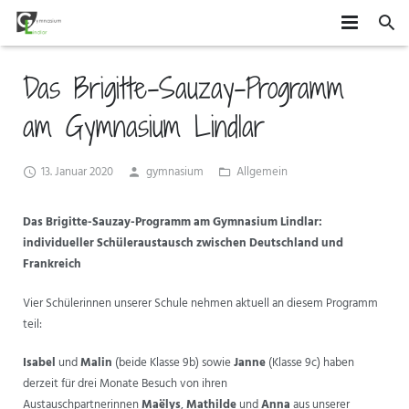
HOME
Das Brigitte-Sauzay-Programm
SCHÜLER
am Gymnasium Lindlar
SCHULE
MITEINANDER GESTALTEN
13. Januar 2020
gymnasium
Allgemein
ORGANISATION
AGS
DAS GYMLI
Das Brigitte-Sauzay-Programm am Gymnasium Lindlar:
ELTERN
AUSTAUSCH UND FAHRTEN
FÄCHER
VERTRETUNGSPLAN
individueller Schüleraustausch zwischen Deutschland und
Frankreich
NEWS
WETTBEWERBE UND ZUSATZQUALIFIKATIONEN
STUFENINFO
ÜBERMITTAG
ELTERNMITWIRKUNG
Vier Schülerinnen unserer Schule nehmen aktuell an diesem Programm
KONTAKT
EHEMALIGE
KONZEPTE
UNTERRICHTSZEITEN
GRUNDSCHÜLER
teil:
FÖRDERUNG UND BERATUNG
BUSVERBINDUNGEN
FÖRDERVEREIN
Isabel
und
Malin
(beide Klasse 9b) sowie
Janne
(Klasse 9c) haben
derzeit für drei Monate Besuch von ihren
FORMULARE
Austauschpartnerinnen
Maëlys
,
Mathilde
und
Anna
aus unserer