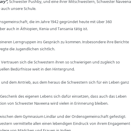
ary“,
Schwester Pushby, und eine ihrer Mitschwestern, Schwester Naveena
 auch unsere Schule.
densgemeinschaft, die im Jahre 1942 gegründet heute mit über 360
ber auch in Äthiopien, Kenia und Tansania tätig ist.
kleineren Lerngruppen ins Gespräch zu kommen. Insbesondere ihre Berichte
gte die Jugendlichen sichtlich.
 Vertrauen sich die Schwestern ihren so schwierigen und zugleich so
uellen Bedürfnisse weit in den Hintergrund.
on und dem Antrieb, aus dem heraus die Schwestern sich für ein Leben ganz
 Geschenk des eigenen Lebens sich dafür einsetzen, dass auch das Leben
tion von Schwester Naveena wird vielen in Erinnerung bleiben.
wischen dem Gymnasium Lindlar und der Ordensgemeinschaft gefestigt:
estern vermittelte allen einen lebendigen Eindruck von ihrem Engagement
ndere von Mädchen und Frauen in Indien.