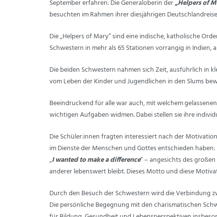
September erfahren: Die Generaloberin der
„Helpers of M
besuchten im Rahmen ihrer diesjährigen Deutschlandreise
Die „Helpers of Mary“ sind eine indische, katholische Or
Schwestern in mehr als 65 Stationen vorrangig in Indien, a
Die beiden Schwestern nahmen sich Zeit, ausführlich in 
vom Leben der Kinder und Jugendlichen in den Slums bewe
Beeindruckend für alle war auch, mit welchem gelassenen
wichtigen Aufgaben widmen. Dabei stellen sie ihre individ
Die Schüler:innen fragten interessiert nach der Motivati
im Dienste der Menschen und Gottes entschieden haben:
„
I wanted to make a difference
“ – angesichts des großen
anderer lebenswert bleibt. Dieses Motto und diese Motiva
Durch den Besuch der Schwestern wird die Verbindung z
Die persönliche Begegnung mit den charismatischen Schw
für Bildung, Gesundheit und Lebensperspektiven insbeso