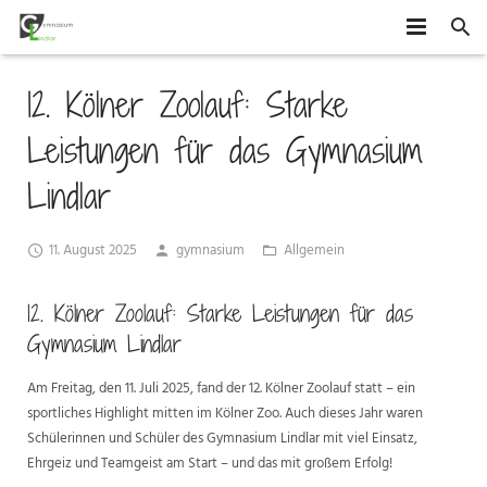
HOME
12. Kölner Zoolauf: Starke
SCHÜLER
Leistungen für das Gymnasium
SCHULE
MITEINANDER GESTALTEN
Lindlar
ORGANISATION
AGS
DAS GYMLI
11. August 2025
gymnasium
Allgemein
ELTERN
AUSTAUSCH UND FAHRTEN
FÄCHER
VERTRETUNGSPLAN
12. Kölner Zoolauf: Starke Leistungen für das
NEWS
WETTBEWERBE UND ZUSATZQUALIFIKATIONEN
STUFENINFO
ÜBERMITTAG
ELTERNMITWIRKUNG
Gymnasium Lindlar
KONTAKT
EHEMALIGE
KONZEPTE
UNTERRICHTSZEITEN
GRUNDSCHÜLER
Am Freitag, den 11. Juli 2025, fand der 12. Kölner Zoolauf statt – ein
sportliches Highlight mitten im Kölner Zoo. Auch dieses Jahr waren
FÖRDERUNG UND BERATUNG
BUSVERBINDUNGEN
FÖRDERVEREIN
Schülerinnen und Schüler des Gymnasium Lindlar mit viel Einsatz,
Ehrgeiz und Teamgeist am Start – und das mit großem Erfolg!
FORMULARE