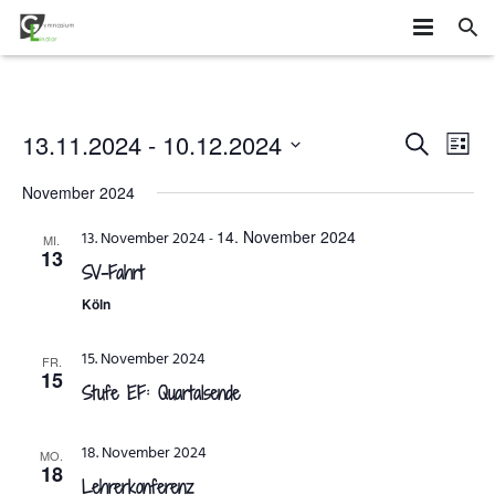
HOME
SCHÜLER
Veransta
Vera
13.11.2024
 - 
10.12.2024
SUCHE
LISTE
Ans
Datum
Suche
SCHULE
MITEINANDER GESTALTEN
November 2024
wählen.
Navi
und
ORGANISATION
AGS
DAS GYMLI
14. November 2024
13. November 2024
-
MI.
13
Ansichte
SV-Fahrt
ELTERN
AUSTAUSCH UND FAHRTEN
FÄCHER
VERTRETUNGSPLAN
Navigatio
Köln
NEWS
WETTBEWERBE UND ZUSATZQUALIFIKATIONEN
STUFENINFO
ÜBERMITTAG
ELTERNMITWIRKUNG
15. November 2024
FR.
15
KONTAKT
EHEMALIGE
KONZEPTE
UNTERRICHTSZEITEN
GRUNDSCHÜLER
Stufe EF: Quartalsende
FÖRDERUNG UND BERATUNG
BUSVERBINDUNGEN
FÖRDERVEREIN
18. November 2024
MO.
18
FORMULARE
Lehrerkonferenz