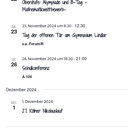
Oberstufe: Alympiade und B-Tag -
Mathematikwettbewerb-
12:30
23. November 2024 um 8:30
-
SA.
23
Tag der offenen Tür am Gymnasium Lindlar
u.a. Forum/R
21:00
26. November 2024 um 18:30
-
DI.
26
Schulkonferenz
A 106
Dezember 2024
1. Dezember 2024
SO.
1
27. Kölner Nikolauslauf