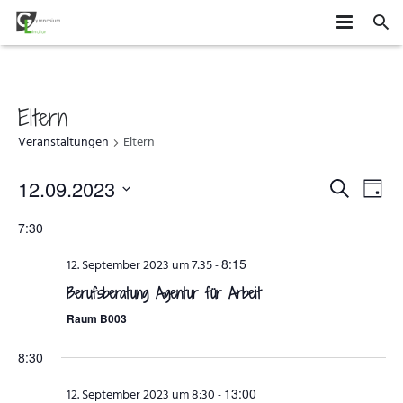
HOME
SCHÜLER
Eltern
Veranstaltungen
Eltern
SCHULE
MITEINANDER GESTALTEN
Veransta
Vera
12.09.2023
ORGANISATION
SUCHE
AGS
DAS GYMLI
TAG
Ans
Datum
Suche
7:30
ELTERN
AUSTAUSCH UND FAHRTEN
FÄCHER
VERTRETUNGSPLAN
wählen.
Navi
und
8:15
12. September 2023 um 7:35
-
NEWS
WETTBEWERBE UND ZUSATZQUALIFIKATIONEN
STUFENINFO
ÜBERMITTAG
ELTERNMITWIRKUNG
Ansichte
Berufsberatung Agentur für Arbeit
KONTAKT
Navigatio
EHEMALIGE
KONZEPTE
UNTERRICHTSZEITEN
GRUNDSCHÜLER
Raum B003
FÖRDERUNG UND BERATUNG
BUSVERBINDUNGEN
FÖRDERVEREIN
8:30
13:00
12. September 2023 um 8:30
FORMULARE
-